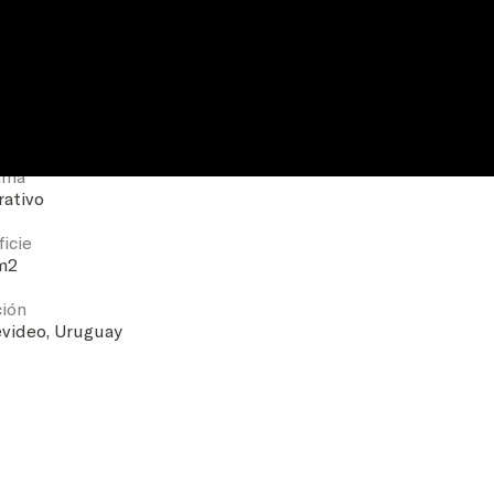
Proyecto - Dirección de Obr
ama
rativo
icie
 m2
ción
video, Uruguay