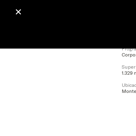
✕
✕
Edificio SII
Fecha
2012
Progr
Corpo
Superf
1.329
Ubica
Monte